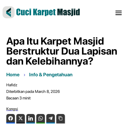
Apa Itu Karpet Masjid
Berstruktur Dua Lapisan
dan Kelebihannya?
Home
Info & Pengetahuan
Hafidz
Diterbitkan pada March 8, 2026
Bacaan
3
minit
Kongsi
Facebook
Twitter
LinkedIn
WhatsApp
Telegram
Copy Link