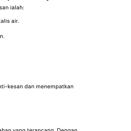
an ialah:
lis air.
n.
 anti-kesan dan menempatkan
ahan yang terancang. Dengan