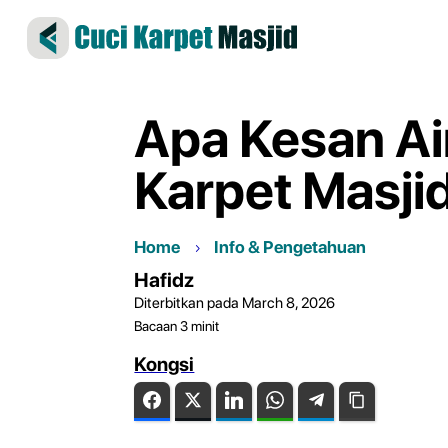
Apa Kesan A
Karpet Masji
Home
Info & Pengetahuan
Hafidz
Diterbitkan pada March 8, 2026
Bacaan
3
minit
Kongsi
Facebook
Twitter
LinkedIn
WhatsApp
Telegram
Copy Link