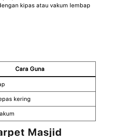
 dengan kipas atau vakum lembap
Cara Guna
ap
epas kering
vakum
rpet Masjid