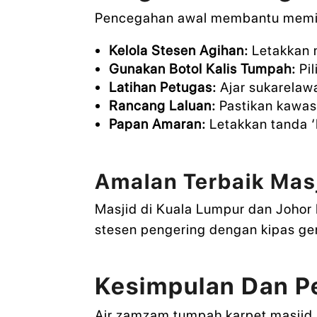
Pencegahan awal membantu memini
Kelola Stesen Agihan:
Letakkan m
Gunakan Botol Kalis Tumpah:
Pil
Latihan Petugas:
Ajar sukarelaw
Rancang Laluan:
Pastikan kawas
Papan Amaran:
Letakkan tanda ‘
Amalan Terbaik Masj
Masjid di Kuala Lumpur dan Johor
stesen pengering dengan kipas g
Kesimpulan Dan P
Air zamzam tumpah karpet masjid