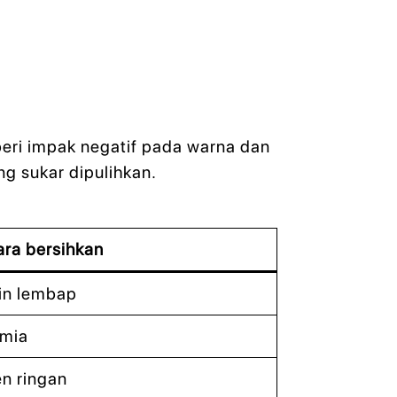
mberi impak negatif pada warna dan
g sukar dipulihkan.
ara bersihkan
in lembap
imia
n ringan