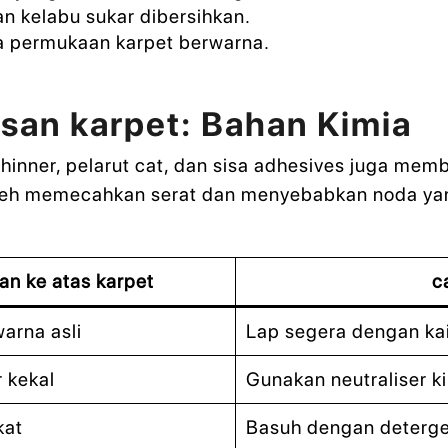
 kelabu sukar dibersihkan.
a permukaan karpet berwarna.
esan karpet: Bahan Kimia
thinner, pelarut cat, dan sisa adhesives juga me
boleh memecahkan serat dan menyebabkan noda yan
an ke atas karpet
c
rna asli
Lap segera dengan ka
 kekal
Gunakan neutraliser k
kat
Basuh dengan deterge