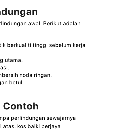
indungan
lindungan awal. Berikut adalah
 berkualiti tinggi sebelum kerja
ng utama.
asi.
mbersih noda ringan.
an betul.
n Contoh
anpa perlindungan sewajarnya
atas, kos baiki berjaya