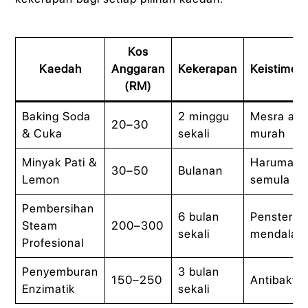
Kos
Kaedah
Anggaran
Kekerapan
Keistime
(RM)
Baking Soda
2 minggu
Mesra ala
20–30
& Cuka
sekali
murah
Minyak Pati &
Haruman
30–50
Bulanan
Lemon
semula jad
Pembersihan
6 bulan
Pensterila
Steam
200–300
sekali
mendalam
Profesional
Penyemburan
3 bulan
150–250
Antibakter
Enzimatik
sekali