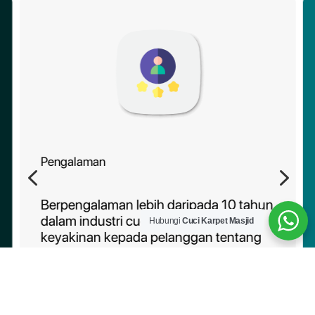
Pengalaman
4
5
Berpengalaman lebih daripada 10 tahun
dalam industri cucian karpet, memberi
Hubungi
Cuci Karpet Masjid
keyakinan kepada pelanggan tentang
kebolehpercayaan perkhidmatan kami.