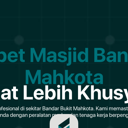
pet Masjid Ban
Mahkota
lat Lebih Khus
ofesional di sekitar Bandar Bukit Mahkota. Kami memast
anda dengan peralatan moden dan tenaga kerja berpen