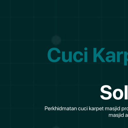
Cuci Kar
So
Perkhidmatan cuci karpet masjid pr
masjid 