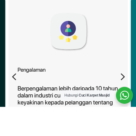
Pengalaman
4
5
Berpengalaman lebih daripada 10 tahun
dalam industri cucian karpet, memberi
Hubungi
Cuci Karpet Masjid
keyakinan kepada pelanggan tentang
kebolehpercayaan perkhidmatan kami.