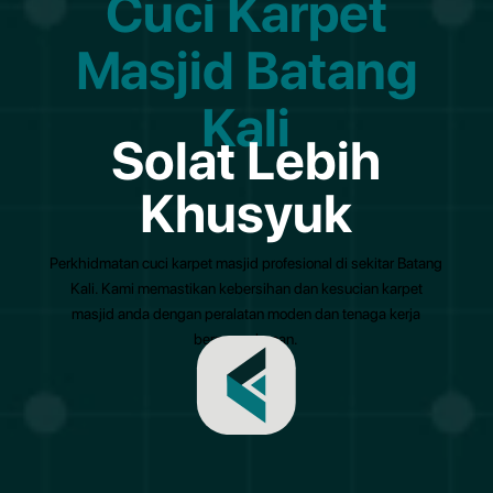
Cuci Karpet
Masjid Batang
Kali
Solat Lebih
Khusyuk
Perkhidmatan cuci karpet masjid profesional di sekitar Batang
Kali. Kami memastikan kebersihan dan kesucian karpet
masjid anda dengan peralatan moden dan tenaga kerja
berpengalaman.