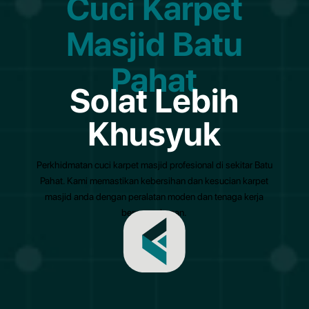
Cuci Karpet
Masjid Batu
Pahat
Solat Lebih
Khusyuk
Perkhidmatan cuci karpet masjid profesional di sekitar Batu
Pahat. Kami memastikan kebersihan dan kesucian karpet
masjid anda dengan peralatan moden dan tenaga kerja
berpengalaman.