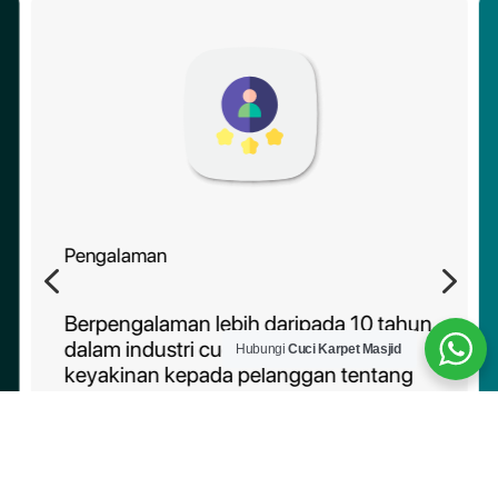
Pengalaman
4
5
Berpengalaman lebih daripada 10 tahun
dalam industri cucian karpet, memberi
Hubungi
Cuci Karpet Masjid
keyakinan kepada pelanggan tentang
kebolehpercayaan perkhidmatan kami.