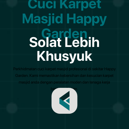
Cuci Karpet
Masjid Happy
Garden
Solat Lebih
Khusyuk
Perkhidmatan cuci karpet masjid profesional di sekitar Happy
Garden. Kami memastikan kebersihan dan kesucian karpet
masjid anda dengan peralatan moden dan tenaga kerja
berpengalaman.