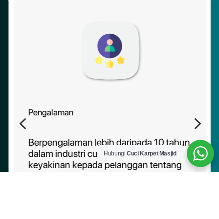
Pengalaman
4
5
Berpengalaman lebih daripada 10 tahun
dalam industri cucian karpet, memberi
Hubungi
Cuci Karpet Masjid
keyakinan kepada pelanggan tentang
kebolehpercayaan perkhidmatan kami.