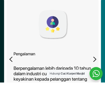
Pengalaman
4
5
Berpengalaman lebih daripada 10 tahun
dalam industri cucian karpet, memberi
Hubungi
Cuci Karpet Masjid
keyakinan kepada pelanggan tentang
kebolehpercayaan perkhidmatan kami.