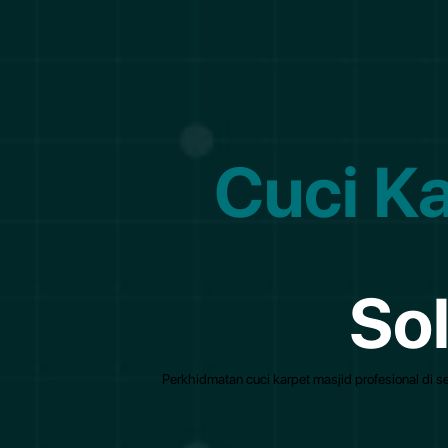
Cuci K
So
Perkhidmatan cuci karpet masjid profesional di