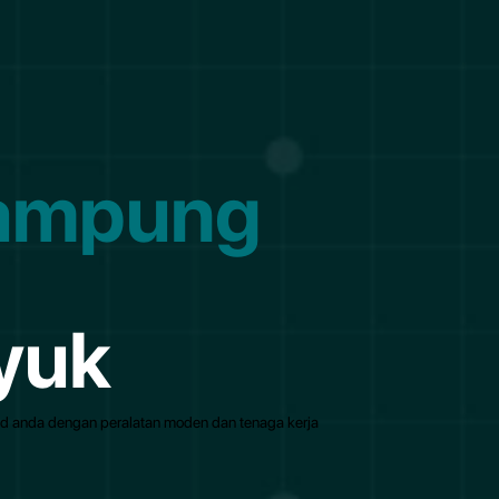
Kampung
yuk
id anda dengan peralatan moden dan tenaga kerja