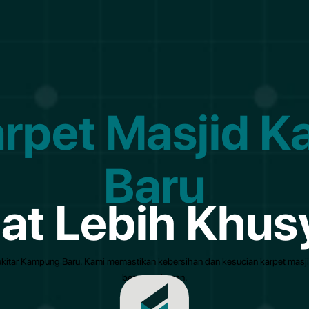
arpet Masjid 
Baru
lat Lebih Khus
 sekitar Kampung Baru. Kami memastikan kebersihan dan kesucian karpet masj
berpengalaman.