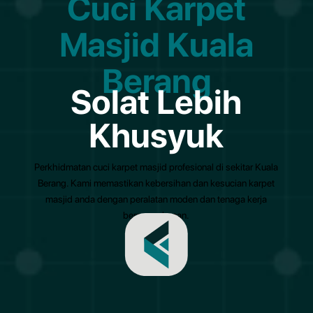
Cuci Karpet
Masjid Kuala
Berang
Solat Lebih
Khusyuk
Perkhidmatan cuci karpet masjid profesional di sekitar Kuala
Berang. Kami memastikan kebersihan dan kesucian karpet
masjid anda dengan peralatan moden dan tenaga kerja
berpengalaman.