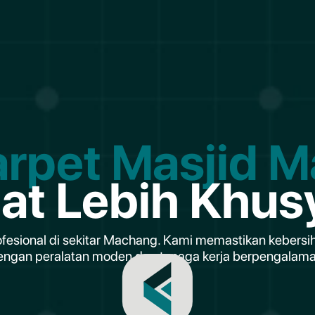
arpet Masjid 
lat Lebih Khus
ofesional di sekitar Machang. Kami memastikan kebersi
engan peralatan moden dan tenaga kerja berpengalama