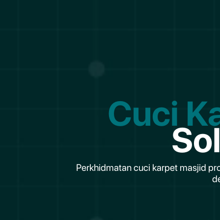
Cuci K
So
Perkhidmatan cuci karpet masjid pr
d