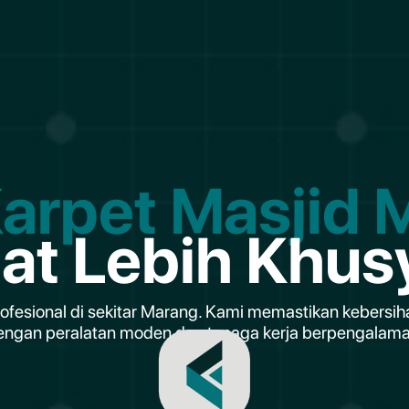
Karpet Masjid 
lat Lebih Khus
rofesional di sekitar Marang. Kami memastikan kebersih
engan peralatan moden dan tenaga kerja berpengalama