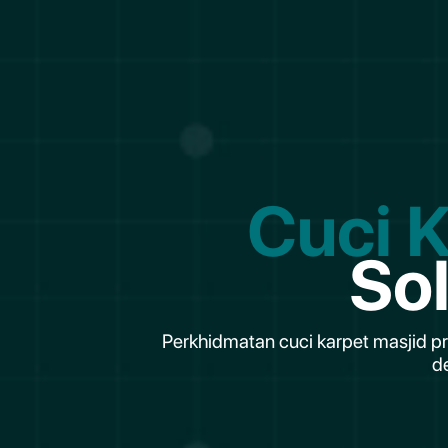
Cuci 
So
Perkhidmatan cuci karpet masjid p
d