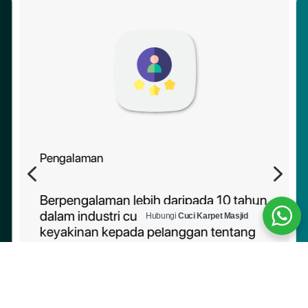
Pengalaman
4
5
Berpengalaman lebih daripada 10 tahun
dalam industri cucian karpet, memberi
Hubungi
Cuci Karpet Masjid
keyakinan kepada pelanggan tentang
kebolehpercayaan perkhidmatan kami.