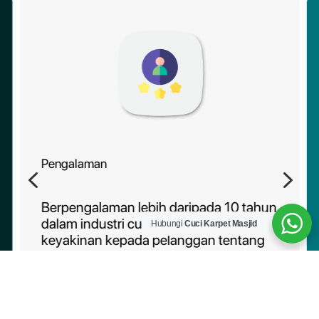
Pengalaman
4
5
Berpengalaman lebih daripada 10 tahun
dalam industri cucian karpet, memberi
Hubungi
Cuci Karpet Masjid
keyakinan kepada pelanggan tentang
kebolehpercayaan perkhidmatan kami.