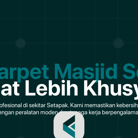
arpet Masjid 
lat Lebih Khus
ofesional di sekitar Setapak. Kami memastikan kebersi
engan peralatan moden dan tenaga kerja berpengalama