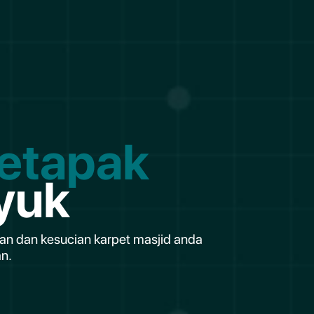
Setapak
yuk
han dan kesucian karpet masjid anda
n.