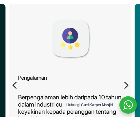
Pengalaman
4
5
Berpengalaman lebih daripada 10 tahun
dalam industri cucian karpet, memberi
Hubungi
Cuci Karpet Masjid
keyakinan kepada pelanggan tentang
kebolehpercayaan perkhidmatan kami.