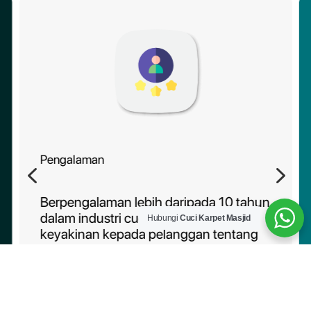
Pengalaman
4
5
Berpengalaman lebih daripada 10 tahun
dalam industri cucian karpet, memberi
Hubungi
Cuci Karpet Masjid
keyakinan kepada pelanggan tentang
kebolehpercayaan perkhidmatan kami.