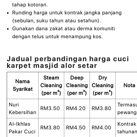
tahap kotoran.
Runding harga untuk kontrak jangka panjang
(sebulan, suku tahun atau setahun).
Gunakan dana zakat atau derma komuniti
dengan telus untuk menampung kos.
Jadual perbandingan harga cuci
karpet masjid alor setar
Steam
Deep
Dry
Nama
Cleaning
Cleaning
Cleaning
Nota
Syarikat
(per m²)
(per m²)
(per m²)
Nuri
Termas
RM3.50
RM4.20
RM3.80
Kebersihan
pewang
Al-Ikhlas
Kontrak
RM3.80
RM4.50
RM4.00
Pakar Cuci
tahuna