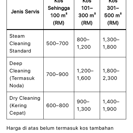
Kos
Kos
Kos
Sehingga
101–
301–
Jenis Servis
100 m²
300 m²
500 m²
(RM)
(RM)
(RM)
Steam
800–
1,300–
Cleaning
500–700
1,200
1,800
Standard
Deep
Cleaning
1,200–
1,800–
700–900
(Termasuk
1,600
2,300
Noda)
Dry Cleaning
900–
1,400–
(Kering
600–800
1,300
1,900
Cepat)
Harga di atas belum termasuk kos tambahan