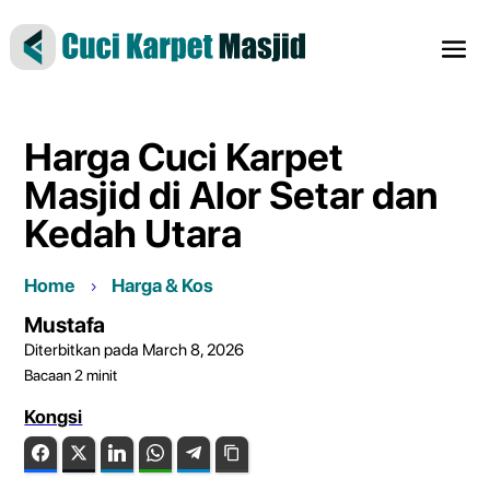
Harga Cuci Karpet
Masjid di Alor Setar dan
Kedah Utara
Home
Harga & Kos
Mustafa
Diterbitkan pada March 8, 2026
Bacaan
2
minit
Kongsi
Facebook
Twitter
LinkedIn
WhatsApp
Telegram
Copy Link