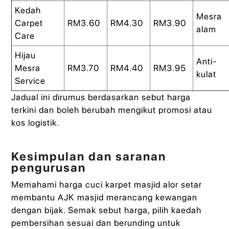
Kedah
Mesra
Carpet
RM3.60
RM4.30
RM3.90
alam
Care
Hijau
Anti-
Mesra
RM3.70
RM4.40
RM3.95
kulat
Service
Jadual ini dirumus berdasarkan sebut harga
terkini dan boleh berubah mengikut promosi atau
kos logistik.
Kesimpulan dan saranan
pengurusan
Memahami harga cuci karpet masjid alor setar
membantu AJK masjid merancang kewangan
dengan bijak. Semak sebut harga, pilih kaedah
pembersihan sesuai dan berunding untuk