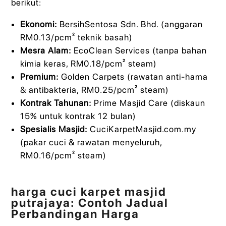
berikut:
Ekonomi:
BersihSentosa Sdn. Bhd. (anggaran
RM0.13/pcm² teknik basah)
Mesra Alam:
EcoClean Services (tanpa bahan
kimia keras, RM0.18/pcm² steam)
Premium:
Golden Carpets (rawatan anti-hama
& antibakteria, RM0.25/pcm² steam)
Kontrak Tahunan:
Prime Masjid Care (diskaun
15% untuk kontrak 12 bulan)
Spesialis Masjid:
CuciKarpetMasjid.com.my
(pakar cuci & rawatan menyeluruh,
RM0.16/pcm² steam)
harga cuci karpet masjid
putrajaya: Contoh Jadual
Perbandingan Harga