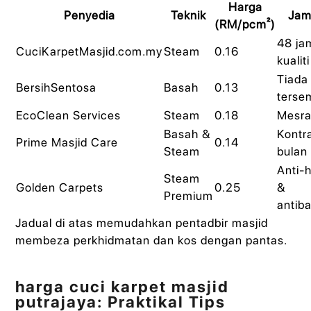
Harga
Penyedia
Teknik
Jam
(RM/pcm²)
48 ja
CuciKarpetMasjid.com.my
Steam
0.16
kualiti
Tiada
BersihSentosa
Basah
0.13
terse
EcoClean Services
Steam
0.18
Mesra
Basah &
Kontr
Prime Masjid Care
0.14
Steam
bulan
Anti-
Steam
Golden Carpets
0.25
&
Premium
antiba
Jadual di atas memudahkan pentadbir masjid
membeza perkhidmatan dan kos dengan pantas.
harga cuci karpet masjid
putrajaya: Praktikal Tips