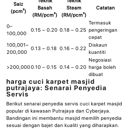
Teknik
Teknik
Saiz
Basah
Steam
Catatan
(pcm²)
(RM/pcm²)
(RM/pcm²)
Termasuk
0–
0.15 – 0.20
0.18 – 0.25
pengeringan
100,000
cepat
100,001–
Diskaun
0.13 – 0.18
0.16 – 0.22
200,000
kuantiti
Negosiasi
>200,000
0.10 – 0.15
0.14 – 0.20
harga boleh
dibuat
harga cuci karpet masjid
putrajaya: Senarai Penyedia
Servis
Berikut senarai penyedia servis cuci karpet masjid
popular di kawasan Putrajaya dan Cyberjaya.
Bandingan ini membantu masjid memilih penyedia
sesuai dengan bajet dan kualiti yang diharapkan.