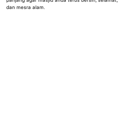
panjang agar masjid anda terus bersih, selamat,
dan mesra alam.