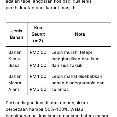
adalah tabel anggaran kos bagi dua jenis
perkhidmatan cuci karpet masjid:
Kos
Jenis
Seunit
Nota
Bahan
(m2)
Bahan
RM2.50
Lebih murah, tetapi
Kimia
–
menghasilkan bau kuat
Biasa
RM3.00
dan sisa toksik.
Bahan
RM4.00
Lebih mahal disebabkan
Mesra
–
bahan biodegradable dan
Alam
RM5.50
selamat.
Perbandingan kos di atas menunjukkan
perbezaan hampir 50%-100%. Walau
bagaimanapun, kos jangka panjang bahan mesra