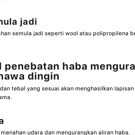
ula jadi
han semula jadi seperti wool atau polipropilena 
id penebatan haba mengur
hawa dingin
 dan tebal yang sesuai akan menghasilkan lapisan
lama.
a
et menahan udara dan mengurangkan aliran haba.