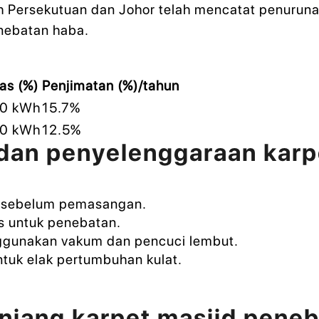
ah Persekutuan dan Johor telah mencatat penurunan
nebatan haba.
as (%)
Penjimatan (%)/tahun
00 kWh
15.7%
00 kWh
12.5%
dan penyelenggaraan karp
k sebelum pemasangan.
s untuk penebatan.
nggunakan vakum dan pencuci lembut.
tuk elak pertumbuhan kulat.
njang karpet masjid pene