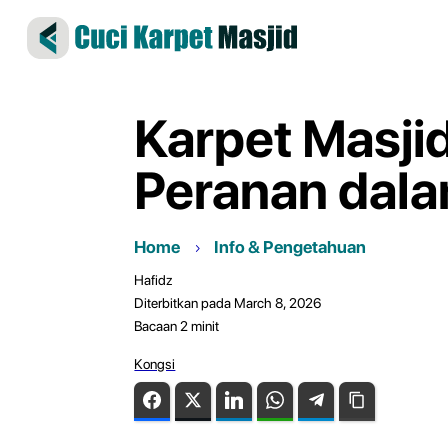
Karpet Masji
Peranan dal
Home
Info & Pengetahuan
Hafidz
Diterbitkan pada March 8, 2026
Bacaan
2
minit
Kongsi
Facebook
Twitter
LinkedIn
WhatsApp
Telegram
Copy Link