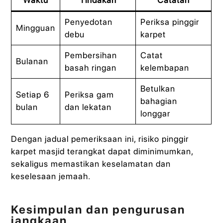
Waktu
Tindakan
Catatan
Penyedotan
Periksa pinggir
Mingguan
debu
karpet
Pembersihan
Catat
Bulanan
basah ringan
kelembapan
Betulkan
Setiap 6
Periksa gam
bahagian
bulan
dan lekatan
longgar
Dengan jadual pemeriksaan ini, risiko pinggir
karpet masjid terangkat dapat diminimumkan,
sekaligus memastikan keselamatan dan
keselesaan jemaah.
Kesimpulan dan pengurusan
jangkaan