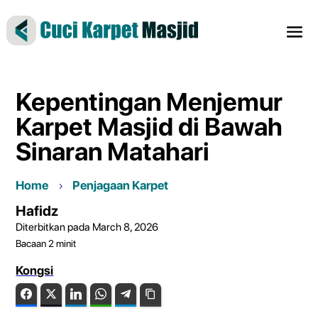
Kepentingan Menjemur
Karpet Masjid di Bawah
Sinaran Matahari
Home
Penjagaan Karpet
Hafidz
Diterbitkan pada March 8, 2026
Bacaan
2
minit
Kongsi
Facebook
Twitter
LinkedIn
WhatsApp
Telegram
Copy Link