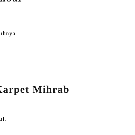
nuhnya.
Karpet Mihrab
ul.