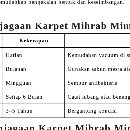
emudahkan pengekalan bentuk dan keseimbangan.
njagaan Karpet Mihrab Mi
Kekerapan
Harian
Kemudahan vacuum di st
Bulanan
Gunakan sabun mesra al
Mingguan
Sembur antibakteria
Setiap 6 Bulan
Catat lubang atau benan
3–5 Tahun
Bergantung kondisi
njagaan Karpet Mihrab M