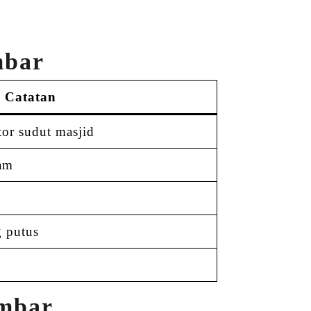
mbar
Catatan
or sudut masjid
am
g putus
imbar