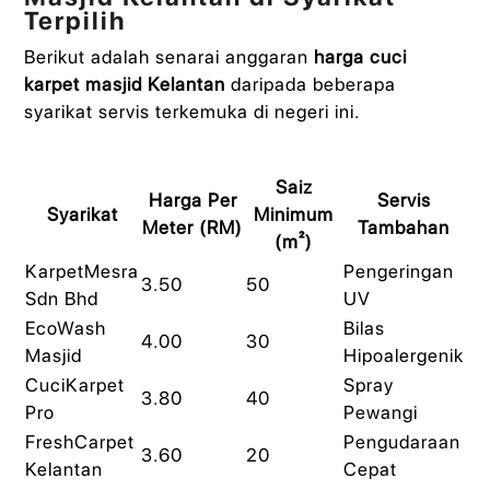
Terpilih
Berikut adalah senarai anggaran
harga cuci
karpet masjid Kelantan
daripada beberapa
syarikat servis terkemuka di negeri ini.
Saiz
Harga Per
Servis
Syarikat
Minimum
Meter (RM)
Tambahan
(m²)
KarpetMesra
Pengeringan
3.50
50
Sdn Bhd
UV
EcoWash
Bilas
4.00
30
Masjid
Hipoalergenik
CuciKarpet
Spray
3.80
40
Pro
Pewangi
FreshCarpet
Pengudaraan
3.60
20
Kelantan
Cepat