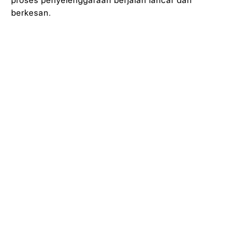
proses penyelenggaraan berjalan lancar dan
berkesan.