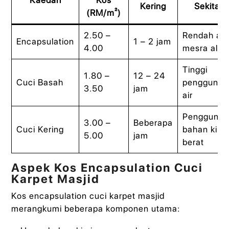
Kaedah
Kos
Kering
Sekitar
(RM/m²)
2.50 –
Rendah air,
Encapsulation
1 – 2 jam
4.00
mesra ala
Tinggi
1.80 –
12 – 24
Cuci Basah
penggunaa
3.50
jam
air
Penggunaa
3.00 –
Beberapa
Cuci Kering
bahan kimi
5.00
jam
berat
Aspek Kos Encapsulation Cuci
Karpet Masjid
Kos encapsulation cuci karpet masjid
merangkumi beberapa komponen utama: