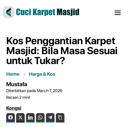
Kos Penggantian Karpet
Masjid: Bila Masa Sesuai
untuk Tukar?
Home
Harga & Kos
Mustafa
Diterbitkan pada March 7, 2026
Bacaan
2
minit
Kongsi
Facebook
Twitter
LinkedIn
WhatsApp
Telegram
Copy Link