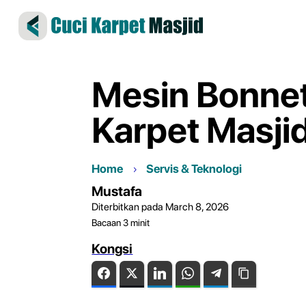
Mesin Bonnet
Karpet Masji
Home
Servis & Teknologi
Mustafa
Diterbitkan pada March 8, 2026
Bacaan
3
minit
Kongsi
Facebook
Twitter
LinkedIn
WhatsApp
Telegram
Copy Link