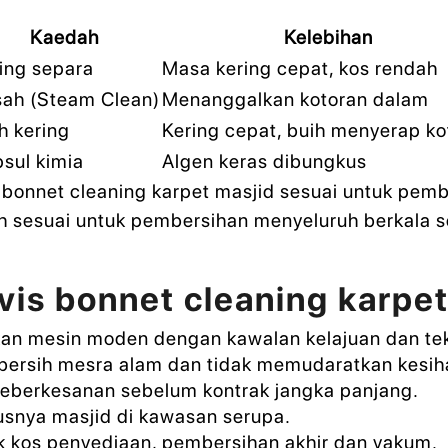
Kaedah
Kelebihan
ing separa
Masa kering cepat, kos rendah
ah (Steam Clean)
Menanggalkan kotoran dalam
h kering
Kering cepat, buih menyerap ko
sul kimia
Algen keras dibungkus
, bonnet cleaning karpet masjid sesuai untuk pem
ih sesuai untuk pembersihan menyeluruh berkala s
vis bonnet cleaning karpe
kan mesin moden dengan kawalan kelajuan dan te
rsih mesra alam dan tidak memudaratkan kesih
 keberkesanan sebelum kontrak jangka panjang.
susnya masjid di kawasan serupa.
k kos penyediaan, pembersihan akhir dan vakum.