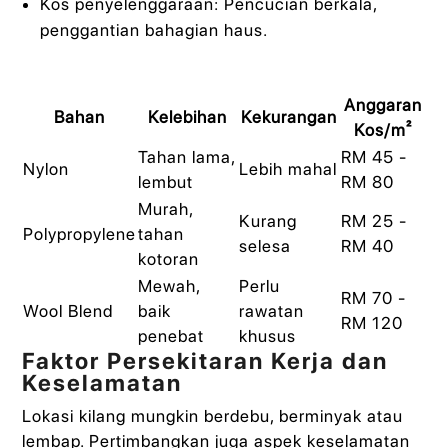
Kos penyelenggaraan: Pencucian berkala,
penggantian bahagian haus.
Anggaran
Bahan
Kelebihan
Kekurangan
Kos/m²
Tahan lama,
RM 45 -
Nylon
Lebih mahal
lembut
RM 80
Murah,
Kurang
RM 25 -
Polypropylene
tahan
selesa
RM 40
kotoran
Mewah,
Perlu
RM 70 -
Wool Blend
baik
rawatan
RM 120
penebat
khusus
Faktor Persekitaran Kerja dan
Keselamatan
Lokasi kilang mungkin berdebu, berminyak atau
lembap. Pertimbangkan juga aspek keselamatan