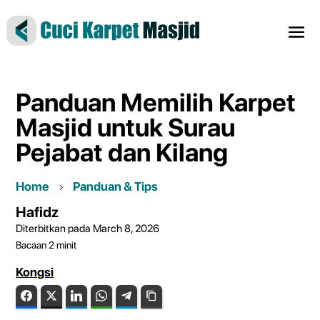
Panduan Memilih Karpet
Masjid untuk Surau
Pejabat dan Kilang
Home
Panduan & Tips
Hafidz
Diterbitkan pada March 8, 2026
Bacaan
2
minit
Kongsi
Facebook
Twitter
LinkedIn
WhatsApp
Telegram
Copy Link