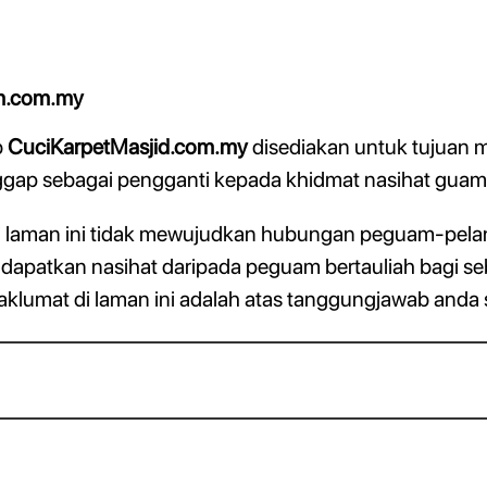
am.com.my
b
CuciKarpetMasjid.com.my
disediakan untuk tujuan 
ggap sebagai pengganti kepada khidmat nasihat guama
di laman ini tidak mewujudkan hubungan peguam-pela
endapatkan nasihat daripada peguam bertauliah bagi 
klumat di laman ini adalah atas tanggungjawab anda s