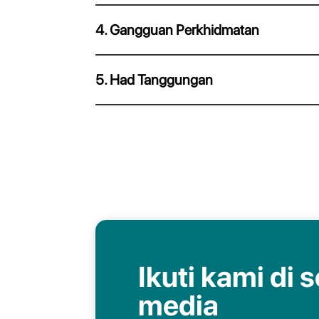
4. Gangguan Perkhidmatan
5. Had Tanggungan
Ikuti kami di s
media