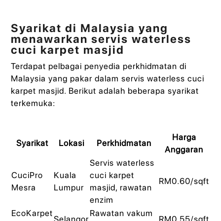
Syarikat di Malaysia yang
menawarkan servis waterless
cuci karpet masjid
Terdapat pelbagai penyedia perkhidmatan di
Malaysia yang pakar dalam servis waterless cuci
karpet masjid. Berikut adalah beberapa syarikat
terkemuka:
Harga
Syarikat
Lokasi
Perkhidmatan
Anggaran
Servis waterless
CuciPro
Kuala
cuci karpet
RM0.60/sqft
Mesra
Lumpur
masjid, rawatan
enzim
EcoKarpet
Rawatan vakum
Selangor
RM0.55/sqft