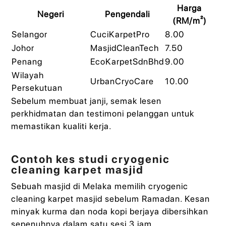
Harga
Negeri
Pengendali
(RM/m²)
Selangor
CuciKarpetPro
8.00
Johor
MasjidCleanTech
7.50
Penang
EcoKarpetSdnBhd
9.00
Wilayah
UrbanCryoCare
10.00
Persekutuan
Sebelum membuat janji, semak lesen
perkhidmatan dan testimoni pelanggan untuk
memastikan kualiti kerja.
Contoh kes studi cryogenic
cleaning karpet masjid
Sebuah masjid di Melaka memilih cryogenic
cleaning karpet masjid sebelum Ramadan. Kesan
minyak kurma dan noda kopi berjaya dibersihkan
sepenuhnya dalam satu sesi 3 jam.