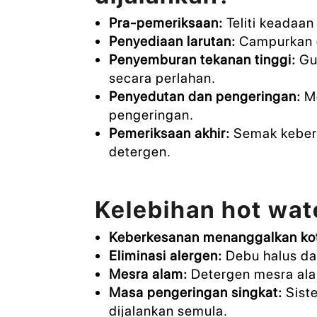
Pra-pemeriksaan:
Teliti keadaan
Penyediaan larutan:
Campurkan d
Penyemburan tekanan tinggi:
Gun
secara perlahan.
Penyedutan dan pengeringan:
Me
pengeringan.
Pemeriksaan akhir:
Semak kebersi
detergen.
Kelebihan hot wat
Keberkesanan menanggalkan ko
Eliminasi alergen:
Debu halus dan
Mesra alam:
Detergen mesra ala
Masa pengeringan singkat:
Sist
dijalankan semula.