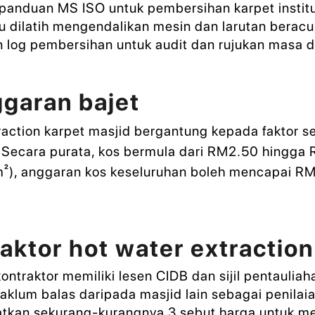
s panduan MS ISO untuk pembersihan karpet institu
u dilatih mengendalikan mesin dan larutan beracu
log pembersihan untuk audit dan rujukan masa 
ggaran bajet
action karpet masjid bergantung kepada faktor se
 Secara purata, kos bermula dari RM2.50 hingga 
 m²), anggaran kos keseluruhan boleh mencapai
aktor hot water extraction
ontraktor memiliki lesen CIDB dan sijil pentauliah
klum balas daripada masjid lain sebagai penilaia
tkan sekurang-kurangnya 3 sebut harga untuk 