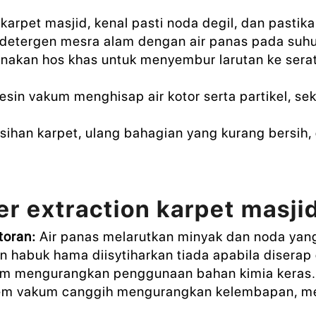
 karpet masjid, kenal pasti noda degil, dan pastika
etergen mesra alam dengan air panas pada suhu 
akan hos khas untuk menyembur larutan ke sera
sin vakum menghisap air kotor serta partikel, s
han karpet, ulang bahagian yang kurang bersih, 
er extraction karpet masji
toran:
Air panas melarutkan minyak dan noda yang
 habuk hama diisytiharkan tiada apabila diserap 
m mengurangkan penggunaan bahan kimia keras.
em vakum canggih mengurangkan kelembapan, me