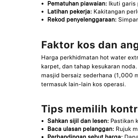
Pematuhan piawaian:
Ikuti gari
Latihan pekerja:
Kakitangan perl
Rekod penyelenggaraan:
Simpan 
Faktor kos dan an
Harga perkhidmatan hot water extr
karpet, dan tahap kesukaran noda.
masjid bersaiz sederhana (1,000
termasuk lain-lain kos operasi.
Tips memilih kontr
Sahkan sijil dan lesen:
Pastikan k
Baca ulasan pelanggan:
Rujuk ma
Perbandingan sebut harga:
Dapa