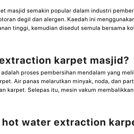
rpet masjid semakin popular dalam industri pember
toran degil dan alergen. Kaedah ini menggunakan
anan tinggi, kemudian disedut semula bersama k
extraction karpet masjid?
id adalah proses pembersihan mendalam yang mel
pet. Air panas melarutkan minyak, noda, dan part
n karpet. Selepas itu, mesin vakum membalikkan a
hot water extraction karp