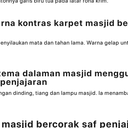
tohnya garis biru tua pada latar rona krim.
na kontras karpet masjid be
menyilaukan mata dan tahan lama. Warna gelap un
tema dalaman masjid mengg
 penjajaran
ngan dinding, tiang dan lampu masjid. Ia menamb
 masjid bercorak saf penja